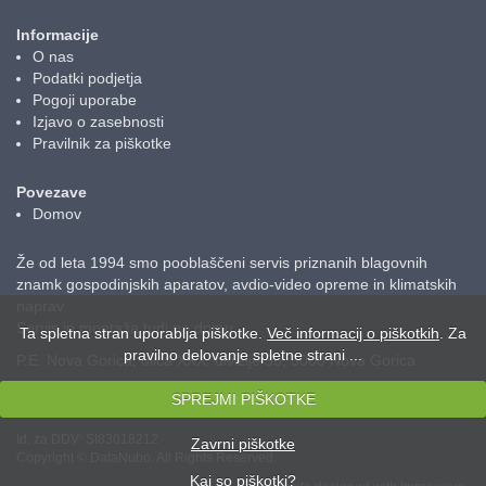
Informacije
O nas
Podatki podjetja
Pogoji uporabe
Izjavo o zasebnosti
Pravilnik za piškotke
Povezave
Domov
Že od leta 1994 smo pooblaščeni servis priznanih blagovnih
znamk gospodinjskih aparatov, avdio-video opreme in klimatskih
naprav.
Servis in montaža tudi na domu.
Ta spletna stran uporablja piškotke.
Več informacij o piškotkih
. Za
pravilno delovanje spletne strani ...
P.E. Nova Gorica, ulica XXX. divizije 3b, 5000 Nova Gorica
Odpiralni čas:
Ponedeljek-petek: 08:30-19:00
SPREJMI PIŠKOTKE
Id. za DDV:
SI83018212
Zavrni piškotke
Copyright ©
DataNubo.
All Rights Reserved.
Kaj so piškotki?