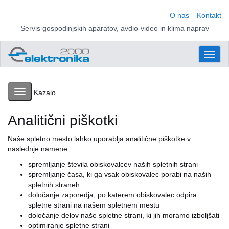
O nas
Kontakt
Servis gospodinjskih aparatov, avdio-video in klima naprav
Toggl
naviga
Toggle
Kazalo
navigation
Analitični piškotki
Naše spletno mesto lahko uporablja analitične piškotke v
naslednje namene:
spremljanje števila obiskovalcev naših spletnih strani
spremljanje časa, ki ga vsak obiskovalec porabi na naših
spletnih straneh
določanje zaporedja, po katerem obiskovalec odpira
spletne strani na našem spletnem mestu
določanje delov naše spletne strani, ki jih moramo izboljšati
optimiranje spletne strani