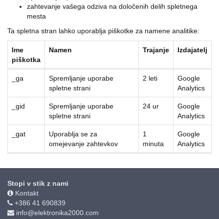
zahtevanje vašega odziva na določenih delih spletnega
mesta
Ta spletna stran lahko uporablja piškotke za namene analitike:
Ime
Namen
Trajanje
Izdajatelj
piškotka
_ga
Spremljanje uporabe
2 leti
Google
spletne strani
Analytics
_gid
Spremljanje uporabe
24 ur
Google
spletne strani
Analytics
_gat
Uporablja se za
1
Google
omejevanje zahtevkov
minuta
Analytics
Stopi v stik z nami
Kontakt
+386 41 690839
info@elektronika2000.com