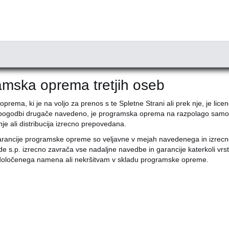
mska oprema tretjih oseb
prema, ki je na voljo za prenos s te Spletne Strani ali prek nje, je lic
i pogodbi drugače navedeno, je programska oprema na razpolago samo z
e ali distribucija izrecno prepovedana.
rancije programske opreme so veljavne v mejah navedenega in izrecno
s.p. izrecno zavrača vse nadaljne navedbe in garancije katerkoli vrste, 
 določenega namena ali nekršitvam v skladu programske opreme.