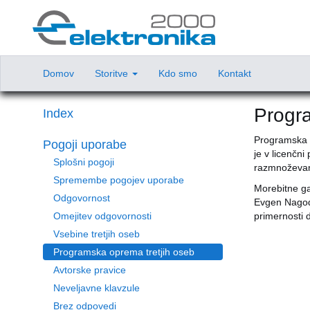
Domov
Storitve
Kdo smo
Kontakt
Progra
Index
Programska o
Pogoji uporabe
je v licenčn
Splošni pogoji
razmnoževanj
Spremembe pogojev uporabe
Morebitne ga
Odgovornost
Evgen Nagode 
Omejitev odgovornosti
primernosti
Vsebine tretjih oseb
Programska oprema tretjih oseb
Avtorske pravice
Neveljavne klavzule
Brez odpovedi