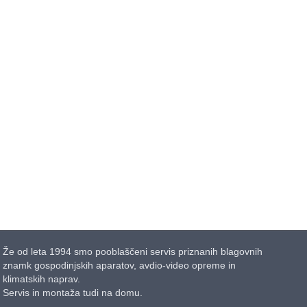
Že od leta 1994 smo pooblaščeni servis priznanih blagovnih
znamk gospodinjskih aparatov, avdio-video opreme in
klimatskih naprav.
Servis in montaža tudi na domu.