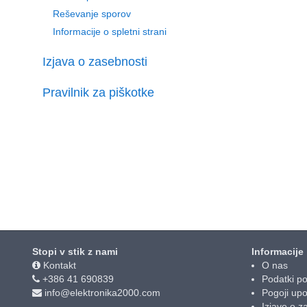
Reševanje sporov
Informacije o spletni strani
Izjava o zasebnosti
Pravilnik za piškotke
Stopi v stik z nami
Informacije
Kontakt
O nas
+386 41 690839
Podatki po
info@elektronika2000.com
Pogoji up
Izjavo o z