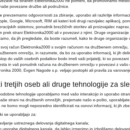
ovezave na straneh Elektronika2000 ne pomeni, da promoviramo mesto al
naše povezane družbe ali podružnice.
e prevzemamo odgovornosti za zbiranje, uporabo ali razkritje informacij,
le, Google, Microsoft, RIM ali kateri koli drugi razvijalec aplikacij, p
acijskih sistemov, ponudnik brezžičnih storitev ali proizvajalec naprav, 
 prek strani Elektronika2000 ali v povezavi z njimi. Druge organizacije i
amo, da jih pregledate, da boste razumeli, kako te druge organizacije
svoj račun Elektronika2000 s svojim računom na družbenem omrežju, 
užbenem omrežju, in razumete, da bo za uporabo informacij, ki jih del
top do vaših osebnih podatkov bodo imeli vaši prijatelji, ki so povez
sta in vaš ponudnik računa na družbenem omrežju v povezavi z vašo d
ronika 2000, Evgen Nagode s.p. veljajo postopki ali pravila za varovanje
i tretjih oseb ali druge tehnologije za sl
 podobne tehnologije uporabljamo med vašo interakcijo in uporabo stran
naše strani na družbenih omrežjih, prejemate našo e-pošto, uporabljate n
 ne bomo mogli neposredno identificirati na osnovi informacij, ki jih zb
ki se uporabljajo za:
vljanje ustreznega delovanja digitalnega kanala;
o uporabe digitalnega kanala, da lahko izmerimo in izboljšamo delovanje