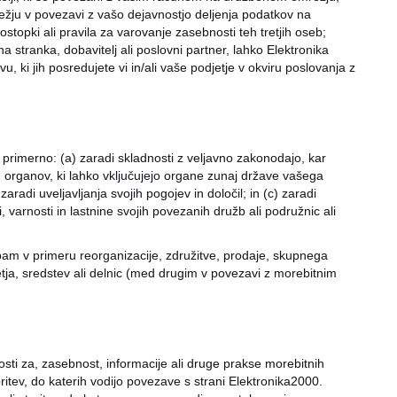
žju v povezavi z vašo dejavnostjo deljenja podatkov na
topki ali pravila za varovanje zasebnosti teh tretjih oseb;
stranka, dobavitelj ali poslovni partner, lahko Elektronika
 ki jih posredujete vi in/ali vaše podjetje v okviru poslovanja z
primerno: (a) zaradi skladnosti z veljavno zakonodajo, kar
h organov, ki lahko vključujejo organe zunaj države vašega
aradi uveljavljanja svojih pogojev in določil; in (c) zaradi
i, varnosti in lastnine svojih povezanih družb ali podružnic ali
bam v primeru reorganizacije, združitve, prodaje, skupnega
tja, sredstev ali delnic (med drugim v povezavi z morebitnim
ti za, zasebnost, informacije ali druge prakse morebitnih
toritev, do katerih vodijo povezave s strani Elektronika2000.