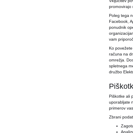
Vključitev p
promovirajo 
Poleg tega n
Facebook, App
ponudnik oper
organizacijam
vam priporoč
Ko povežete 
računa na dr
omrežja. Dos
spletnega me
družbo Elekt
Piškotk
Piškotke ali
uporabljate 
primerov vas
Zbrani podat
Zagota
Analiz