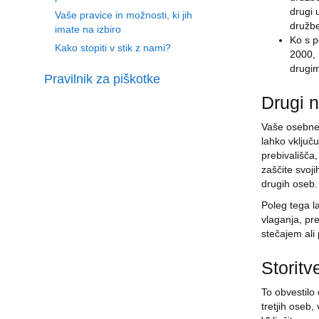
drugi 
Vaše pravice in možnosti, ki jih
družbe
imate na izbiro
Ko s p
Kako stopiti v stik z nami?
2000, 
drugim
Pravilnik za piškotke
Drugi n
Vaše osebne 
lahko vključ
prebivališča,
zaščite svoji
drugih oseb.
Poleg tega l
vlaganja, pr
stečajem ali
Storitv
To obvestilo
tretjih oseb,