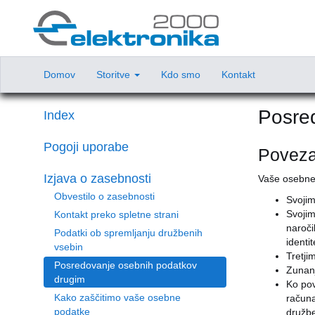
Domov
Storitve
Kdo smo
Kontakt
Posre
Index
Pogoji uporabe
Poveza
Izjava o zasebnosti
Vaše osebne 
Obvestilo o zasebnosti
Svojim
Svojim
Kontakt preko spletne strani
naroči
Podatki ob spremljanju družbenih
identi
vsebin
Tretji
Posredovanje osebnih podatkov
Zunanj
drugim
Ko pov
Kako zaščitimo vaše osebne
računa
podatke
družbe