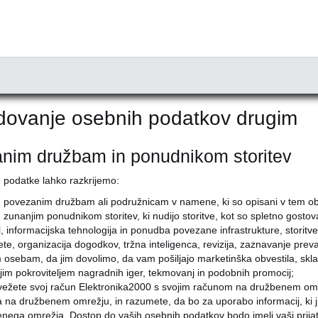
dovanje osebnih podatkov drugim
nim družbam in ponudnikom storitev
podatke lahko razkrijemo:
 povezanim družbam ali podružnicam v namene, ki so opisani v tem obv
 zunanjim ponudnikom storitev, ki nudijo storitve, kot so spletno gostov
l, informacijska tehnologija in ponudba povezane infrastrukture, stori
tete, organizacija dogodkov, tržna inteligenca, revizija, zaznavanje preva
m osebam, da jim dovolimo, da vam pošiljajo marketinška obvestila, sklad
im pokroviteljem nagradnih iger, tekmovanj in podobnih promocij;
ežete svoj račun Elektronika2000 s svojim računom na družbenem omr
 na družbenem omrežju, in razumete, da bo za uporabo informacij, ki ji
nega omrežja. Dostop do vaših osebnih podatkov bodo imeli vaši prija