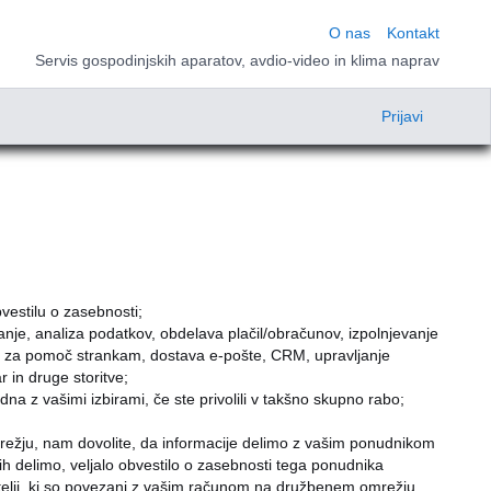
O nas
Kontakt
Servis gospodinjskih aparatov, avdio-video in klima naprav
Prijavi
estilu o zasebnosti;
anje, analiza podatkov, obdelava plačil/obračunov, izpolnjevanje
tve za pomoč strankam, dostava e-pošte, CRM, upravljanje
r in druge storitve;
na z vašimi izbirami, če ste privolili v takšno skupno rabo;
ežju, nam dovolite, da informacije delimo z vašim ponudnikom
h delimo, veljalo obvestilo o zasebnosti tega ponudnika
telji, ki so povezani z vašim računom na družbenem omrežju,