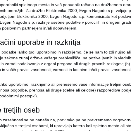
uporabniki spletnega mesta in vaš ponudnik računa na družbenem omre
nih omrežjih. Za družbo Elektronika 2000, Evgen Nagode s.p. veljajo pos
odjetjem Elektronika 2000, Evgen Nagode s.p. komunicirate kot poslovna 
Evgen Nagode s.p. razkrije osebne podatke v poročilih in drugem gradivu,
 poslovnim partnerjem in/ali dobaviteljem.
ačini uporabe in razkritja
podatke lahko tudi uporabimo in razkrijemo, če se nam to zdi nujno ali 
uje zakone zunaj države vašega prebivališča, na pozive javnih in vladni
 in zaradi sodelovanja z organi pregona ali drugih pravnih razlogov; (b) z
h in vaših pravic, zasebnosti, varnosti in lastnine in/ali pravic, zasebnost
ahko uporabimo, razkrijemo ali prenesemo vaše informacije tretjim ose
enosa pogodbe, prenosa ali druge (delne ali celotne) razporeditve podje
 podobnimi postopki).
e tretjih oseb
 o zasebnosti se ne nanaša na, prav tako pa ne prevzemamo odgovornos
 vključno s tretjimi osebami, ki upravljajo katero koli spletno mesto ali s