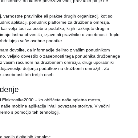
i storitev, do katere povezava vodi, prav tako pa je ne
 varnostne pravilnike ali prakse drugih organizacij, kot so
onudnik aplikacij, ponudnik platforme za družbena omrežja,
kar velja tudi za osebne podatke, ki jih razkrijete drugim
majo lastna obvestila, izjave ali pravilnike o zasebnosti. Toplo
 obdelujejo vaše osebne podatke.
nam dovolite, da informacije delimo z vašim ponudnikom
imo, veljalo obvestilo o zasebnosti tega ponudnika družbenega
ani z vašim računom na družbenem omrežju, drugi uporabniki
ejavnostjo deljenja podatkov na družbenih omrežjih. Za
 zasebnosti teh tretjih oseb.
edenje
i Elektronika2000 – ko obiščete naša spletna mesta,
aše mobilne aplikacije in/ali povezane storitve. V večini
eremo s pomočjo teh tehnologij.
 svojih digitalnih kanalov;