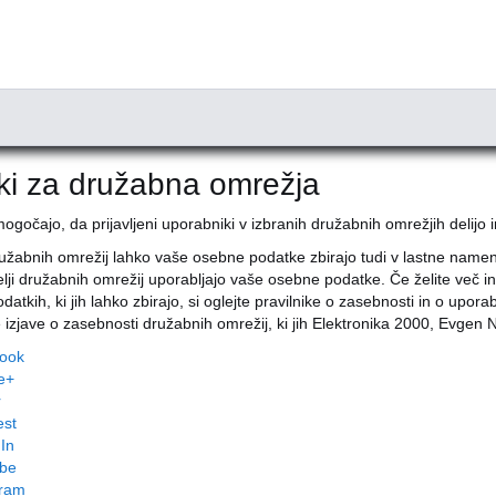
ki za družabna omrežja
mogočajo, da prijavljeni uporabniki v izbranih družabnih omrežjih delijo
družabnih omrežij lahko vaše osebne podatke zbirajo tudi v lastne name
lji družabnih omrežij uporabljajo vaše osebne podatke. Če želite več info
odatkih, ki jih lahko zbirajo, si oglejte pravilnike o zasebnosti in o uporab
izjave o zasebnosti družabnih omrežij, ki jih Elektronika 2000, Evgen 
ook
e+
r
est
In
be
gram