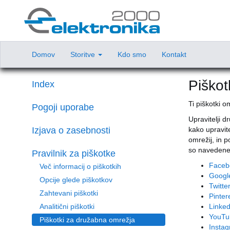
Domov
Storitve
Kdo smo
Kontakt
Piškot
Index
Ti piškotki o
Pogoji uporabe
Upravitelji 
Izjava o zasebnosti
kako upravite
omrežij, in p
so navedene 
Pravilnik za piškotke
Faceb
Več informacij o piškotkih
Googl
Opcije glede piškotkov
Twitte
Zahtevani piškotki
Pinter
Analitični piškotki
Linked
YouTu
Piškotki za družabna omrežja
Insta