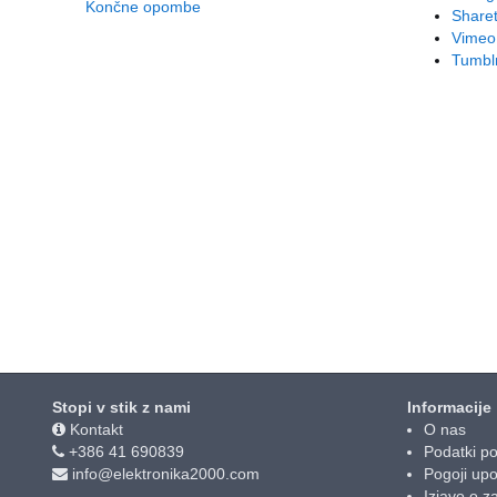
Končne opombe
Sharet
Vimeo
Tumbl
Stopi v stik z nami
Informacije
Kontakt
O nas
+386 41 690839
Podatki po
info@elektronika2000.com
Pogoji up
Izjavo o z