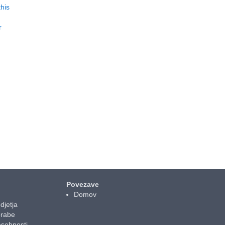
his
r
Povezave
Domov
djetja
orabe
asebnosti