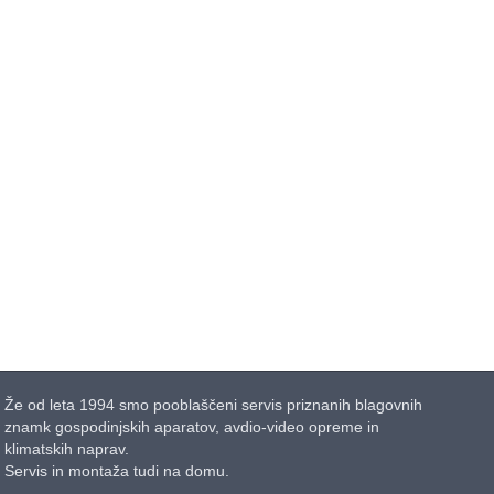
Že od leta 1994 smo pooblaščeni servis priznanih blagovnih
znamk gospodinjskih aparatov, avdio-video opreme in
klimatskih naprav.
Servis in montaža tudi na domu.