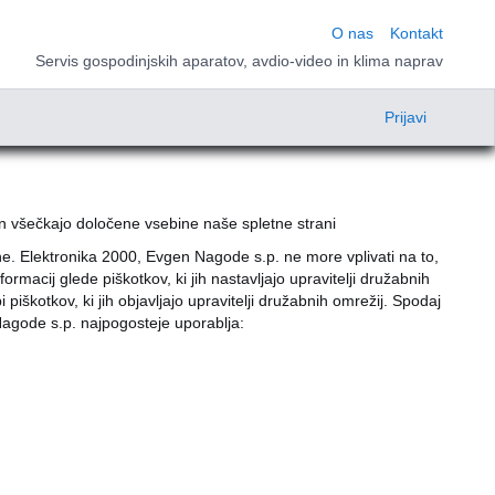
O nas
Kontakt
Servis gospodinjskih aparatov, avdio-video in klima naprav
Prijavi
 in všečkajo določene vsebine naše spletne strani
ne. Elektronika 2000, Evgen Nagode s.p. ne more vplivati na to,
rmacij glede piškotkov, ki jih nastavljajo upravitelji družabnih
i piškotkov, ki jih objavljajo upravitelji družabnih omrežij. Spodaj
Nagode s.p. najpogosteje uporablja: